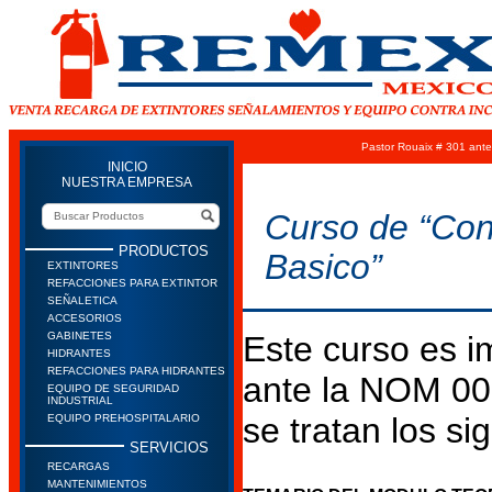
Pastor Rouaix # 301 ante
INICIO
NUESTRA EMPRESA
Curso de “Con
PRODUCTOS
Basico”
EXTINTORES
REFACCIONES PARA EXTINTOR
SEÑALETICA
ACCESORIOS
GABINETES
Este curso es i
HIDRANTES
REFACCIONES PARA HIDRANTES
ante la NOM 00
EQUIPO DE SEGURIDAD
INDUSTRIAL
se tratan los s
EQUIPO PREHOSPITALARIO
SERVICIOS
RECARGAS
MANTENIMIENTOS