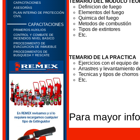
TEMARIO DEL MODULO TEO
CAPACITACIONES
Definicion de fuego
ASESORÍAS
Elementos del fuego
PLAN INTERNO DE PROTECCIÓN
CIVIL
Quimica del fuego
Metodos de combustión
CAPACITACIONES
Tipos de extintores
PRIMEROS AUXILIOS
Etc.
CONTROL Y COMBATE DE
INCENDIOS NIVEL BASICO
PROCEDIMIENTO DE
EVACUACION DE INMUEBLE
PROCEDIMIENTOS DE
BUSQUEDA Y RESCATE
TEMARIO DE LA PRACTICA
Ejercicios con el equipo de
Arrastres y levantamiento d
Tecnicas y tipos de chorros
Etc.
Para mayor infor