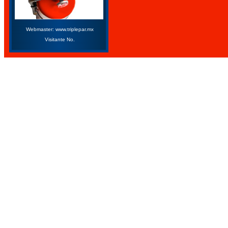
Webmaster: www.triplepar.mx
Visitante No.