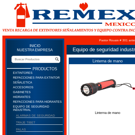
Pastor Rouaix # 301 ante
INICIO
Equipo de seguridad industr
NUESTRA EMPRESA
Linterna de mano
PRODUCTOS
EXTINTORES
REFACCIONES PARA EXTINTOR
SEÑALETICA
ACCESORIOS
GABINETES
HIDRANTES
REFACCIONES PARA HIDRANTES
EQUIPO DE SEGURIDAD
INDUSTRIAL
Linterna de mano
ALARMAS DE SEGURIDAD
TRAJE TIBET
PALAS