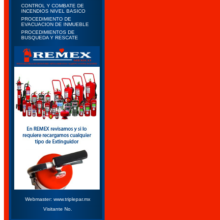
CONTROL Y COMBATE DE
INCENDIOS NIVEL BASICO
PROCEDIMIENTO DE
EVACUACION DE INMUEBLE
PROCEDIMIENTOS DE
BUSQUEDA Y RESCATE
Webmaster: www.triplepar.mx
Visitante No.