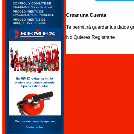
CONTROL Y COMBATE DE
INCENDIOS NIVEL BASICO
PROCEDIMIENTO DE
Crear una Cuenta
EVACUACION DE INMUEBLE
PROCEDIMIENTOS DE
BUSQUEDA Y RESCATE
Te permitirá guardar tus datos g
No Quieres Registrarte
Webmaster: www.triplepar.mx
Visitante No.