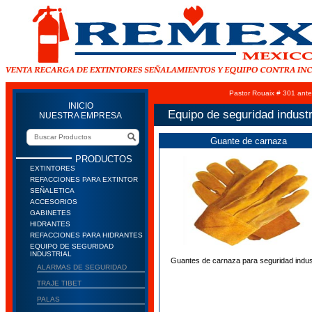
Pastor Rouaix # 301 ante
INICIO
Equipo de seguridad industr
NUESTRA EMPRESA
Guante de carnaza
PRODUCTOS
EXTINTORES
REFACCIONES PARA EXTINTOR
SEÑALETICA
ACCESORIOS
GABINETES
HIDRANTES
REFACCIONES PARA HIDRANTES
EQUIPO DE SEGURIDAD
INDUSTRIAL
Guantes de carnaza para seguridad indust
ALARMAS DE SEGURIDAD
TRAJE TIBET
PALAS