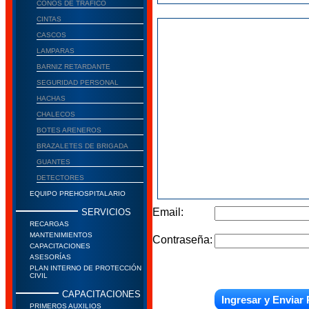
CONOS DE TRAFICO
CINTAS
CASCOS
LAMPARAS
BARNIZ RETARDANTE
SEGURIDAD PERSONAL
HACHAS
CHALECOS
BOTES ARENEROS
BRAZALETES DE BRIGADA
GUANTES
DETECTORES
EQUIPO PREHOSPITALARIO
Email:
SERVICIOS
RECARGAS
MANTENIMIENTOS
Contraseña:
CAPACITACIONES
ASESORÍAS
PLAN INTERNO DE PROTECCIÓN
CIVIL
CAPACITACIONES
PRIMEROS AUXILIOS