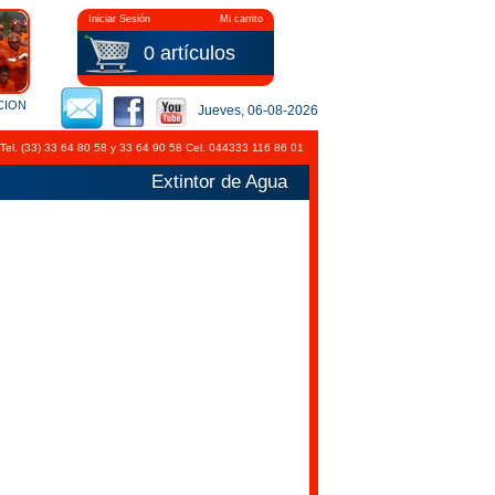
Iniciar Sesión
Mi carrito
0 artículos
CION
Jueves, 06-08-2026
 Tel. (33) 33 64 80 58 y 33 64 90 58 Cel. 044333 116 86 01
Extintor de Agua