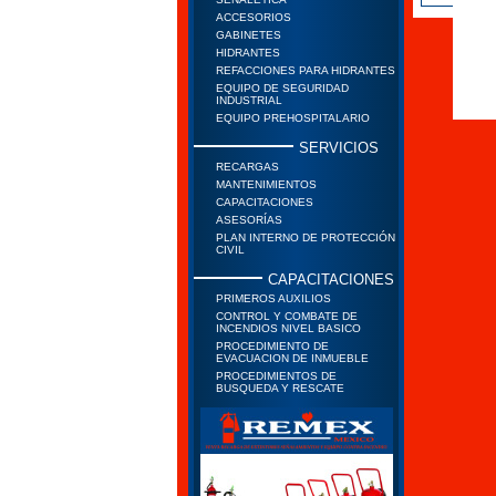
ACCESORIOS
GABINETES
HIDRANTES
REFACCIONES PARA HIDRANTES
EQUIPO DE SEGURIDAD
INDUSTRIAL
EQUIPO PREHOSPITALARIO
SERVICIOS
RECARGAS
MANTENIMIENTOS
CAPACITACIONES
ASESORÍAS
PLAN INTERNO DE PROTECCIÓN
CIVIL
CAPACITACIONES
PRIMEROS AUXILIOS
CONTROL Y COMBATE DE
INCENDIOS NIVEL BASICO
PROCEDIMIENTO DE
EVACUACION DE INMUEBLE
PROCEDIMIENTOS DE
BUSQUEDA Y RESCATE