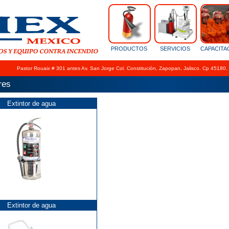
PRODUCTOS
SERVICIOS
CAPACITA
Pastor Rouaix # 301 antes Av. San Jorge Col. Constitución, Zapopan, Jalisco. Cp 45180.
res
Extintor de agua
Extintor de agua