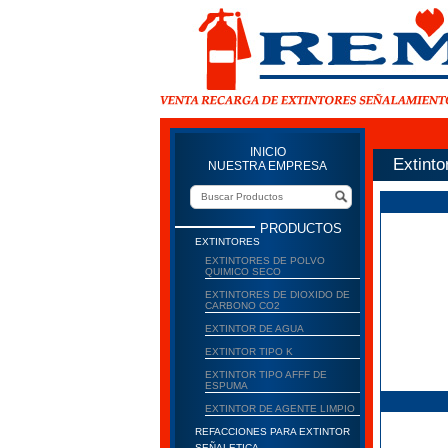
INICIO
Extinto
NUESTRA EMPRESA
PRODUCTOS
EXTINTORES
EXTINTORES DE POLVO
QUIMICO SECO
EXTINTORES DE DIOXIDO DE
CARBONO CO2
EXTINTOR DE AGUA
EXTINTOR TIPO K
EXTINTOR TIPO AFFF DE
ESPUMA
EXTINTOR DE AGENTE LIMPIO
REFACCIONES PARA EXTINTOR
SEÑALETICA