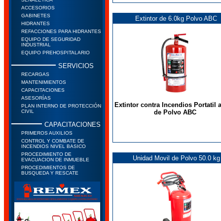
ACCESORIOS
GABINETES
Extintor de 6.0kg Polvo ABC
HIDRANTES
REFACCIONES PARA HIDRANTES
EQUIPO DE SEGURIDAD
INDUSTRIAL
EQUIPO PREHOSPITALARIO
SERVICIOS
RECARGAS
MANTENIMIENTOS
CAPACITACIONES
ASESORÍAS
Extintor contra Incendios Portatil 
PLAN INTERNO DE PROTECCIÓN
de Polvo ABC
CIVIL
CAPACITACIONES
PRIMEROS AUXILIOS
CONTROL Y COMBATE DE
INCENDIOS NIVEL BASICO
PROCEDIMIENTO DE
Unidad Movil de Polvo 50.0 kg
EVACUACION DE INMUEBLE
PROCEDIMIENTOS DE
BUSQUEDA Y RESCATE