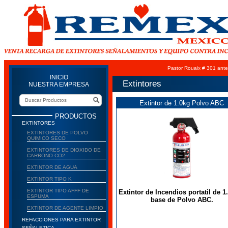
Pastor Rouaix # 301 ante
INICIO
Extintores
NUESTRA EMPRESA
Extintor de 1.0kg Polvo ABC
PRODUCTOS
EXTINTORES
EXTINTORES DE POLVO
QUIMICO SECO
EXTINTORES DE DIOXIDO DE
CARBONO CO2
EXTINTOR DE AGUA
EXTINTOR TIPO K
EXTINTOR TIPO AFFF DE
Extintor de Incendios portatil de 1
ESPUMA
base de Polvo ABC.
EXTINTOR DE AGENTE LIMPIO
REFACCIONES PARA EXTINTOR
SEÑALETICA