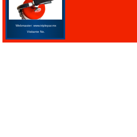
Webmaster: www.triplepar.mx
Visitante No.