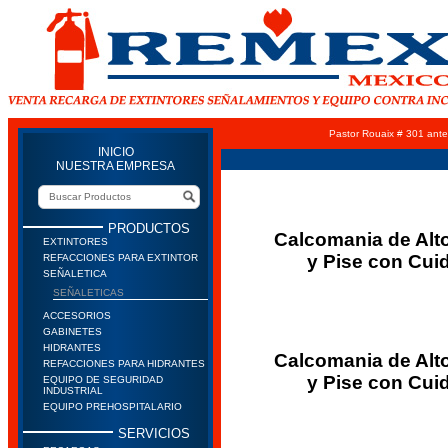
Pastor Rouaix # 301 ante
INICIO
NUESTRA EMPRESA
PRODUCTOS
Calcomania de Alto
EXTINTORES
y Pise con Cui
REFACCIONES PARA EXTINTOR
SEÑALETICA
SEÑALETICAS
ACCESORIOS
GABINETES
HIDRANTES
Calcomania de Alto
REFACCIONES PARA HIDRANTES
y Pise con Cui
EQUIPO DE SEGURIDAD
INDUSTRIAL
EQUIPO PREHOSPITALARIO
SERVICIOS