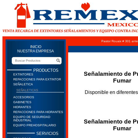
Pastor Rouaix # 301 ante
INICIO
NUESTRA EMPRESA
PRODUCTOS
Señalamiento de P
EXTINTORES
Fumar
REFACCIONES PARA EXTINTOR
SEÑALETICA
SEÑALETICAS
Disponible en diferente
ACCESORIOS
GABINETES
HIDRANTES
REFACCIONES PARA HIDRANTES
EQUIPO DE SEGURIDAD
Señalamiento de P
INDUSTRIAL
EQUIPO PREHOSPITALARIO
Fumar
SERVICIOS