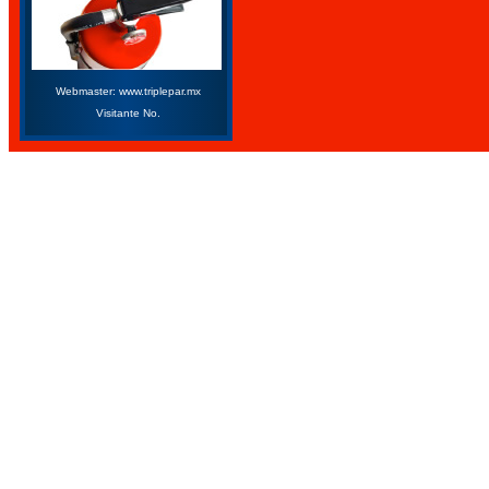
Webmaster: www.triplepar.mx
Visitante No.