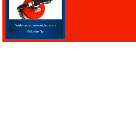
Webmaster: www.triplepar.mx
Visitante No.