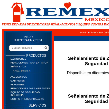
Pastor Rouaix # 301 ante
INICIO
NUESTRA EMPRESA
PRODUCTOS
Señalamiento de 
EXTINTORES
Seguridad
REFACCIONES PARA EXTINTOR
SEÑALETICA
SEÑALETICAS
Disponible en diferente
ACCESORIOS
GABINETES
HIDRANTES
REFACCIONES PARA HIDRANTES
EQUIPO DE SEGURIDAD
Señalamiento de 
INDUSTRIAL
EQUIPO PREHOSPITALARIO
Seguridad
SERVICIOS